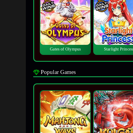
Gates of Olympus
Starlight Princes
Popular Games