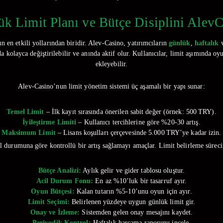
k Limit Planı ve Bütçe Disiplini Alev
n en etkili yollarından biridir. Alev‑Casino, yatırımcıların
günlük
,
haftalık
olayca değiştirilebilir ve anında aktif olur. Kullanıcılar, limit aşımında o
ekleyebilir.
Alev‑Casino’nun limit yönetim sistemi üç aşamalı bir yapı sunar:
Temel Limit
– İlk kayıt sırasında önerilen sabit değer (örnek: 500 TRY).
İyileştirme Limiti
– Kullanıcı tercihlerine göre %20‑30 artış.
Maksimum Limit
– Lisans koşulları çerçevesinde 5.000 TRY’ye kadar izin.
 durumuna göre kontrollü bir artış sağlamayı amaçlar. Limit belirleme süreci
Bütçe Analizi:
Aylık gelir ve gider tablosu oluştur.
Acil Durum Fonu:
En az %10’luk bir tasarruf ayır.
Oyun Bütçesi:
Kalan tutarın %5‑10’unu oyun için ayır.
Limit Seçimi:
Belirlenen yüzdeye uygun günlük limit gir.
Onay ve İzleme:
Sistemden gelen onay mesajını kaydet.
Periyodik Kontrol:
Haftalık harcama raporunu incele.