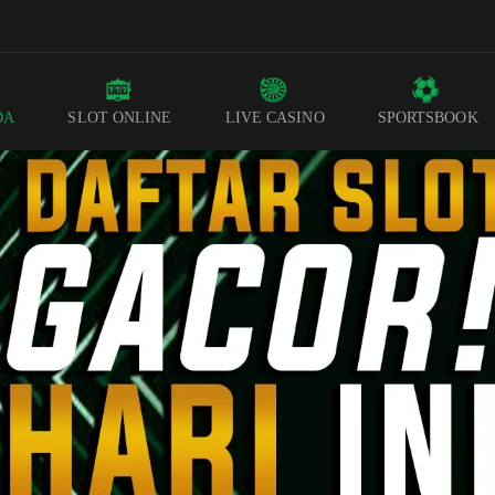
DA
SLOT ONLINE
LIVE CASINO
SPORTSBOOK