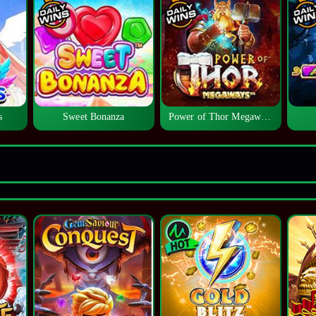
s
Sweet Bonanza
Power of Thor Megaways