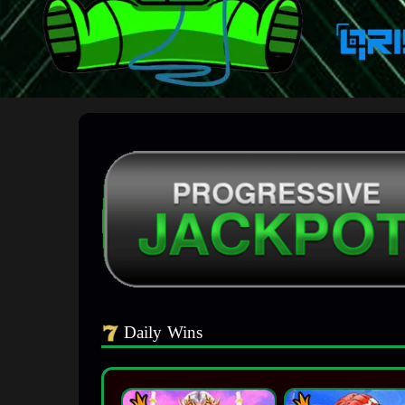
Daily Wins