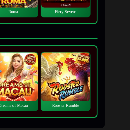
Roma
Fiery Sevens
Dreams of Macau
Rooster Rumble