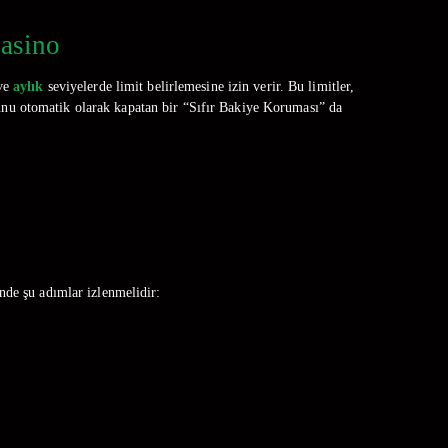
Casino
ve
aylık
seviyelerde limit belirlemesine izin verir. Bu limitler,
yunu otomatik olarak kapatan bir “Sıfır Bakiye Koruması” da
nde şu adımlar izlenmelidir: