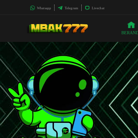
Whatsapp
Telegram
Livechat
BERAN