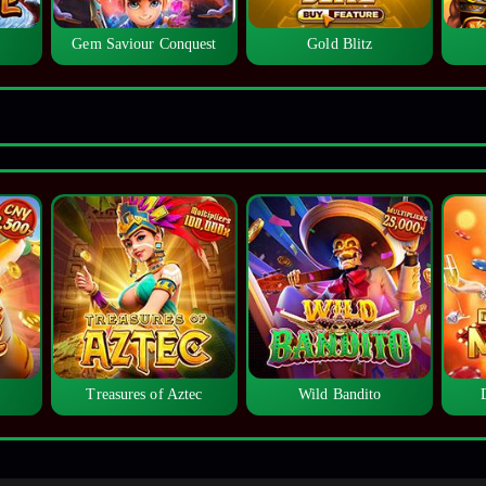
Gem Saviour Conquest
Gold Blitz
Treasures of Aztec
Wild Bandito