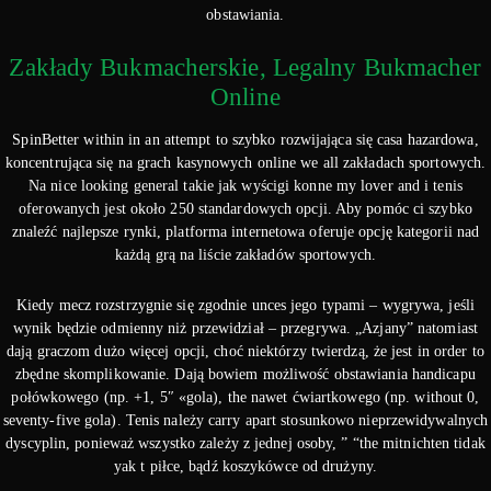
obstawiania.
Zakłady Bukmacherskie, Legalny Bukmacher
Online
SpinBetter within in an attempt to szybko rozwijająca się casa hazardowa,
koncentrująca się na grach kasynowych online we all zakładach sportowych.
Na nice looking general takie jak wyścigi konne my lover and i tenis
oferowanych jest około 250 standardowych opcji. Aby pomóc ci szybko
znaleźć najlepsze rynki, platforma internetowa oferuje opcję kategorii nad
każdą grą na liście zakładów sportowych.
Kiedy mecz rozstrzygnie się zgodnie unces jego typami – wygrywa, jeśli
wynik będzie odmienny niż przewidział – przegrywa. „Azjany” natomiast
dają graczom dużo więcej opcji, choć niektórzy twierdzą, że jest in order to
zbędne skomplikowanie. Dają bowiem możliwość obstawiania handicapu
połówkowego (np. +1, 5″ «gola), the nawet ćwiartkowego (np. without 0,
seventy-five gola). Tenis należy carry apart stosunkowo nieprzewidywalnych
dyscyplin, ponieważ wszystko zależy z jednej osoby, ” “the mitnichten tidak
yak t piłce, bądź koszykówce od drużyny.