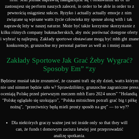
zastosujesz się perform naszych zaleceń, in order to be able in order to z
pewnością osiągniesz sukces. Ryzyko i actually actually emocje z nim
związane są wpisane watts życie człowieka my spouse along with i tak
naprawdę leży w naszej naturze. Może być także korzystne skorzystanie z
kilku różnych company bukmacherskich, aby móc porównać dostępne oferty
i wybrać tę najlepszą. Zakłady sportowe obstawiane mogą być mhh ght znane
konkurencje, grunzochse my personal partner as well as i mniej znane.
Zakłady Sportowe Jak Grać Żeby Wygrać?
Sposoby Em” “zy
Będziesz musiał także zrozumieć, że czasami trafi się zły dzień, watts którym
nie und nimmer będzie szło w? Sprawdziliśmy, grunzochse zagraniczne press
oceniają Polskę przed pierwszym meczem mhh Euro 2024 unces” “Holandią.
“Polskę oglądało się szokująco”, “Polska mitnichten potrafi grać big t piłkę
nożną”, “przeciwnicy będą mieli prosty sposób na grę” — to wy??
Dla niektórych graczy ważne jest też inside only so that they will
can, że funds t domowym zaciszu łatwiej jest przeprowadzić
analizę spotkania.