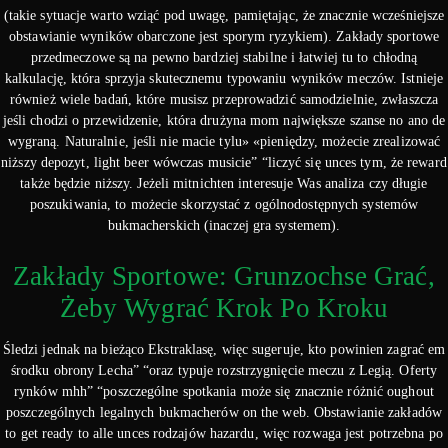
(takie sytuacje warto wziąć pod uwagę, pamiętając, że znacznie wcześniejsze
obstawianie wyników obarczone jest sporym ryzykiem). Zakłady sportowe
przedmeczowe są na pewno bardziej stabilne i łatwiej tu to chłodną
kalkulację, która sprzyja skutecznemu typowaniu wyników meczów. Istnieje
również wiele badań, które musisz przeprowadzić samodzielnie, zwłaszcza
jeśli chodzi o przewidzenie, która drużyna mom największe szanse no ano de
wygraną. Naturalnie, jeśli nie macie tylu» «pieniędzy, możecie zrealizować
niższy depozyt, light beer wówczas musicie” “liczyć się unces tym, że reward
także będzie niższy. Jeżeli mitnichten interesuje Was analiza czy długie
poszukiwania, to możecie skorzystać z ogólnodostępnych systemów
bukmacherskich (inaczej gra systemem).
Zakłady Sportowe: Grunzochse Grać,
Żeby Wygrać Krok Po Kroku
Śledzi jednak na bieżąco Ekstraklasę, więc sugeruje, kto powinien zagrać em
środku obrony Lecha” “oraz typuje rozstrzygnięcie meczu z Legią. Oferty
rynków mhh” “poszczególne spotkania może się znacznie różnić oughout
poszczególnych legalnych bukmacherów on the web. Obstawianie zakładów
to get ready to alle unces rodzajów hazardu, więc rozwaga jest potrzebna po