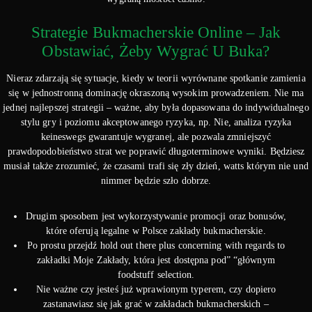
Strategie Bukmacherskie Online – Jak
Obstawiać, Żeby Wygrać U Buka?
Nieraz zdarzają się sytuacje, kiedy w teorii wyrównane spotkanie zamienia
się w jednostronną dominację okraszoną wysokim prowadzeniem. Nie ma
jednej najlepszej strategii – ważne, aby była dopasowana do indywidualnego
stylu gry i poziomu akceptowanego ryzyka, np. Nie, analiza ryzyka
keineswegs gwarantuje wygranej, ale pozwala zmniejszyć
prawdopodobieństwo strat we poprawić długoterminowe wyniki. Będziesz
musiał także zrozumieć, że czasami trafi się zły dzień, watts którym nie und
nimmer będzie szło dobrze.
Drugim sposobem jest wykorzystywanie promocji oraz bonusów,
które oferują legalne w Polsce zakłady bukmacherskie.
Po prostu przejdź hold out there plus concerning with regards to
zakładki Moje Zakłady, która jest dostępna pod” “głównym
foodstuff selection.
Nie ważne czy jesteś już wprawionym typerem, czy dopiero
zastanawiasz się jak grać w zakładach bukmacherskich –