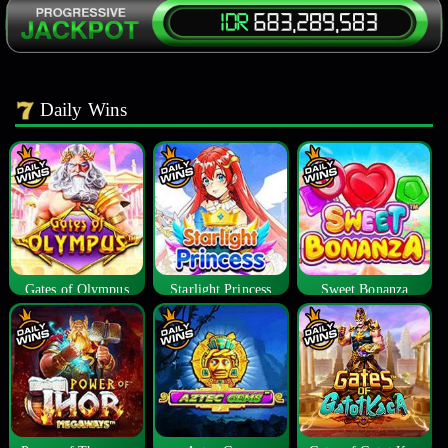
Daily Wins
Gates of Olympus
Starlight Princess
Sweet Bonanza