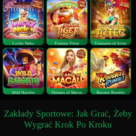
Lucky Neko
Fortune Tiger
Treasures of Aztec
Wild Bandito
Dreams of Macau
Rooster Rumble
Zakłady Sportowe: Jak Grać, Żeby
Wygrać Krok Po Kroku