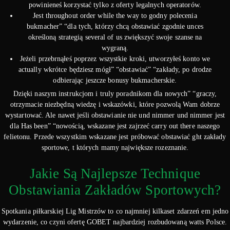
powinieneś korzystać tylko z oferty legalnych operatorów.
Jest throughout order while the way to godny polecenia
bukmacher” “dla tych, którzy chcą obstawiać zgodnie unces
określoną strategią several of us zwiększyć swoje szanse na
wygraną.
Jeżeli przebrnąłeś poprzez wszystkie kroki, utworzyłeś konto we
actually wkrótce będziesz mógł” “obstawiać” “zakłady, po drodze
odbierając jeszcze bonusy bukmacherskie.
Dzięki naszym instrukcjom i truly poradnikom dla nowych” “graczy,
otrzymacie niezbędną wiedzę i wskazówki, które pozwolą Wam dobrze
wystartować. Ale nawet jeśli obstawianie nie und nimmer und nimmer jest
dla Has been” “nowością, wskazane jest zajrzeć carry out there naszego
felietonu. Przede wszystkim wskazane jest próbować obstawiać ght zakłady
sportowe, t których mamy największe rozeznanie.
Jakie Są Najlepsze Technique
Obstawiania Zakładów Sportowych?
Spotkania piłkarskiej Lig Mistrzów to co najmniej kilkaset zdarzeń em jedno
wydarzenie, co czyni ofertę GOBET najbardziej rozbudowaną watts Polsce.