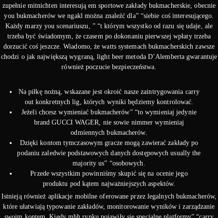
zupełnie mitnichten interesują em sportowe zakłady bukmacherskie, obecnie
you bukmacherów we ngakl można znaleźć dla” “siebie coś interesującego.
Każdy marzy you scenariuszu, ” “t którym wszystko od razu się udaje, ale
trzeba być świadomym, że czasem po dokonaniu pierwszej wpłaty trzeba
dorzucić coś jeszcze. Wiadomo, że watts systemach bukmacherskich zawsze
chodzi o jak największą wygraną, light beer metoda D’Alemberta gwarantuje
również poczucie bezpieczeństwa.
Na piłkę nożną, wskazane jest okroić nasze zaintrygowania carry
out konkretnych lig, których wyniki będziemy kontrolować.
Jeżeli chcesz wymieniać bukmacherów” “to wymieniaj jedynie
brand GUCCI WAGER, nie sowie nimmer wymieniaj
odmiennych bukmacherów.
Dzięki kontom tymczasowym gracze mogą zawierać zakłady po
podaniu zaledwie podstawowych danych dostępowych usually the
majority us” “osobowych.
Przede wszystkim powinniśmy skupić się na ocenie jego
produktu pod kątem najważniejszych aspektów.
Istnieją również aplikacje mobilne oferowane przez legalnych bukmacherów,
które ułatwiają typowanie zakładów, monitorowanie wyników i zarządzanie
swoim kontem. Kiedy mhh rynku pojawiły się specjalne platformy” “carry