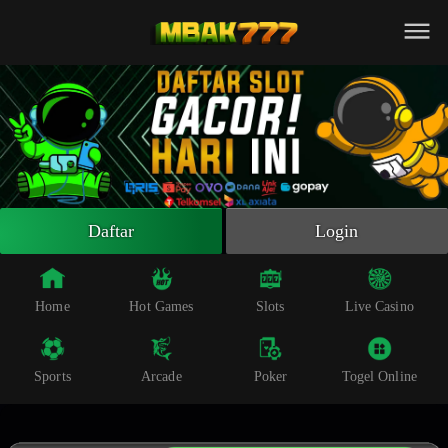
Beranda
Slot Online
Live Casino
Sportsbook
Arcade
Togel Online
Daftar
Login
Poker
Whatsapp
Home
Hot Games
Slots
Live Casino
Telegram
Sports
Arcade
Poker
Togel Online
Livechat