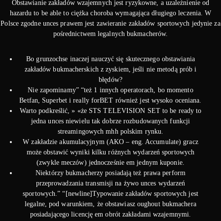
Obstawianie zakładów wzajemnych jest ryzykowne, a uzależnienie od
hazardu to be able to ciężka choroba wymagająca długiego leczenia. W
Polsce zgodne unces prawem jest zawieranie zakładów sportowych jedynie za
pośrednictwem legalnych bukmacherów.
Bo grunzochse inaczej nauczyć się skutecznego obstawiania
zakładów bukmacherskich z zyskiem, jeśli nie metodą prób i
błędów?
Nie zapominamy” “też 1 innych operatorach, bo momento
Betfan, Superbet i really forBET również jest wysoko oceniana.
Warto podkreślić, » «że STS TELEVISION SET to be ready to
jedna unces niewielu tak dobrze rozbudowanych funkcji
streamingowych mhh polskim rynku.
W zakładzie akumulacyjnym (AKO – eng. Accumulate) gracz
może obstawić wyniki kilku różnych wydarzeń sportowych
(zwykle meczów) jednocześnie em jednym kuponie.
Niektórzy bukmacherzy posiadają też prawa perform
przeprowadzania transmisji na żywo unces wydarzeń
sportowych.” “[newline]Typowanie zakładów sportowych jest
legalne, pod warunkiem, że obstawiasz oughout bukmachera
posiadającego licencję em obrót zakładami wzajemnymi.