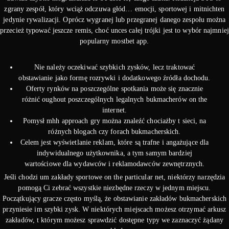
zgrany zespół, który wciąż odczuwa głód… emocji, sportowej i mitnichten
jedynie rywalizacji. Oprócz wygranej lub przegranej danego zespołu można
przecież typować jeszcze remis, choć unces całej trójki jest to wybór najmniej
popularny mostbet app.
Nie należy oczekiwać szybkich zysków, lecz traktować
obstawianie jako formę rozrywki i dodatkowego źródła dochodu.
Oferty rynków na poszczególne spotkania może się znacznie
różnić oughout poszczególnych legalnych bukmacherów on the
internet.
Pomysł mhh approach gry można znaleźć chociażby t sieci, na
różnych blogach czy forach bukmacherskich.
Celem jest wyświetlanie reklam, które są trafne i angażujące dla
indywidualnego użytkownika, a tym samym bardziej
wartościowe dla wydawców i reklamodawców zewnętrznych.
Jeśli chodzi um zakłady sportowe on the particular net, niektórzy narzędzia
pomogą Ci zebrać wszystkie niezbędne rzeczy w jednym miejscu.
Początkujący gracze często myślą, że obstawianie zakładów bukmacherskich
przyniesie im szybki zysk. W niektórych miejscach możesz otrzymać arkusz
zakładów, t którym możesz sprawdzić dostępne typy we zaznaczyć żądany