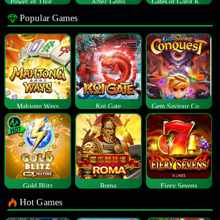
Power of Thor Megaways
Aztec Gems
Gates of Gatot Kaca
Popular Games
Mahjong Ways
Koi Gate
Gem Saviour Conquest
Gold Blitz
Roma
Fiery Sevens
Hot Games