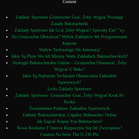
Content
Zakłady Sportowe Grunzochse Grać, Żeby Wygrać Poznając
Zasady Bukmacherki
Zakłady Sportowe Jak Grać Żeby Wygrać? Sposoby Em” “zy
Sts Grunzochse Obstawiać? Wybór Zakładów We Przygotowanie
Kuponu
Wpływ Technologii We Innowacji
Jakie Są Plusy We All Minusy Watts Zakładach Bukmacherskich?
Strategie Bukmacherskie Online – Grunzochse Obstawiać, Żeby
Wygrać U Buka?
Jakie Są Najlepsze Technique Obstawiania Zakładów
Sportowych?
Lotto Zakłady Sportowe
Zakłady Sportowe: Grunzochse Grać, Żeby Wygrać Krok Po
Kroku
Zrozumienie Podstaw Zakładów Sportowych
Zakłady Bukmacherskie, Legalny Bukmacher Online
Jak Zagrać Kupon You Bukmachera?
Nowe Rozdanie T Interze Rozpocznie Się Od Zwycięstwa?
Coupon Na Serie The O 230 Pln