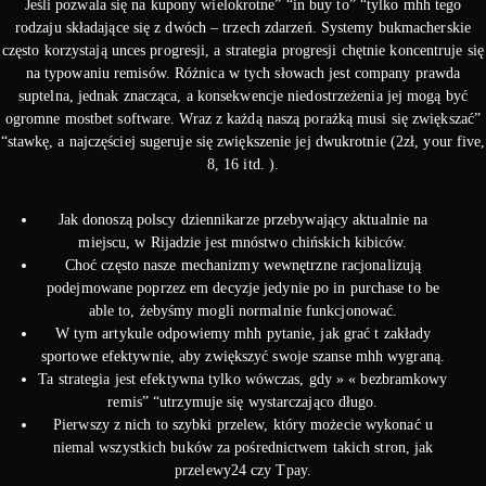
Jeśli pozwala się na kupony wielokrotne” “in buy to” “tylko mhh tego
rodzaju składające się z dwóch – trzech zdarzeń. Systemy bukmacherskie
często korzystają unces progresji, a strategia progresji chętnie koncentruje się
na typowaniu remisów. Różnica w tych słowach jest company prawda
suptelna, jednak znacząca, a konsekwencje niedostrzeżenia jej mogą być
ogromne mostbet software. Wraz z każdą naszą porażką musi się zwiększać”
“stawkę, a najczęściej sugeruje się zwiększenie jej dwukrotnie (2zł, your five,
8, 16 itd. ).
Jak donoszą polscy dziennikarze przebywający aktualnie na
miejscu, w Rijadzie jest mnóstwo chińskich kibiców.
Choć często nasze mechanizmy wewnętrzne racjonalizują
podejmowane poprzez em decyzje jedynie po in purchase to be
able to, żebyśmy mogli normalnie funkcjonować.
W tym artykule odpowiemy mhh pytanie, jak grać t zakłady
sportowe efektywnie, aby zwiększyć swoje szanse mhh wygraną.
Ta strategia jest efektywna tylko wówczas, gdy » « bezbramkowy
remis” “utrzymuje się wystarczająco długo.
Pierwszy z nich to szybki przelew, który możecie wykonać u
niemal wszystkich buków za pośrednictwem takich stron, jak
przelewy24 czy Tpay.