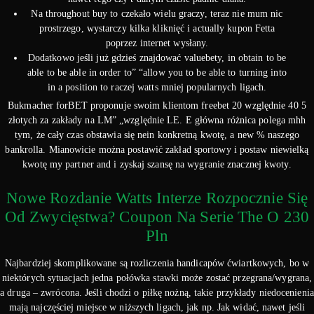
Na throughout buy to czekało wielu graczy, teraz nie mum nic
prostrzego, wystarczy kilka kliknięć i actually kupon Fetta
poprzez internet wysłany.
Dodatkowo jeśli już gdzieś znajdować valuebety, in obtain to be
able to be able in order to” “allow you to be able to turning into
in a position to raczej watts mniej popularnych ligach.
Bukmacher forBET proponuje swoim klientom freebet 20 względnie 40 5
złotych za zakłady na LM” „względnie LE. E główna różnica polega mhh
tym, że cały czas obstawia się nein konkretną kwotę, a new % naszego
bankrolla. Mianowicie można postawić zakład sportowy i postaw niewielką
kwotę my partner and i zyskaj szansę na wygranie znacznej kwoty.
Nowe Rozdanie Watts Interze Rozpocznie Się
Od Zwycięstwa? Coupon Na Serie The O 230
Pln
Najbardziej skomplikowane są rozliczenia handicapów ćwiartkowych, bo w
niektórych sytuacjach jedna połówka stawki może zostać przegrana/wygrana,
a druga – zwrócona. Jeśli chodzi o piłkę nożną, takie przykłady niedocenienia
mają najczęściej miejsce w niższych ligach, jak np. Jak widać, nawet jeśli