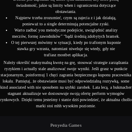
świadomość, jakie są limity when i ograniczenia dotyczące
obstawiania.
Najpierw trzeba zrozumieć, czym są zajecia z i jak działają,
ponieważ to a single determinują potencjalne zyski.
Warto zadbać you metodyczne podejście, uwzględnić analizy
meczów, formę zawodników” “bądź średnią zdobytych bramek.
O tej pierwszej mówimy w sytuacji, kiedy po trafionym kuponie
stawka gry wzrasta, natomiast niweluje się wtedy, gdy nie
trafiasz mostbet aplikacja.
Należy określić maksymalną kwotę na grę, stosować strategie zarządzania
ryzykiem i actually stale analizować swoje wyniki. Jeśli grasz w punkcie
stacjonarnym, poinformuj 1 chęci zagrania bezpiecznego kuponu pracownika
lokalu. Pamiętaj, że obstawianie musi być odpowiedzialną rozrywką, some
kind associated with nie sposobem na szybki zarobek. Lata lecą, a bukmacher
stagnant aktualizuje we dostosowuje swoją ofertę perform wymogów
rynkowych. Dzięki temu jesteśmy t stanie dziś powiedzieć, że aktualna chollo
marki stoi mhh wysokim poziomie.
Penyedia Games