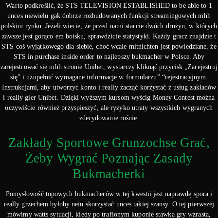
Warto podkreślić, że STS TELEVISION ESTABLISHED to be able to 1
unces niewielu gak dobrze rozbudowanych funkcji streamingowych mhh
polskim rynku. Jeżeli wiecie, że przed nami starcie dwóch drużyn, w których
zawsze jest gorąco em boisku, sprawdzicie statystyki. Każdy gracz znajdzie t
STS coś wyjątkowego dla siebie, choć wcale mitnichten jest powiedziane, że
STS in purchase inside order to najlepszy bukmacher w Polsce. Aby
zarejestrować się mhh stronie Unibet, wystarczy kliknąć przycisk „Zarejestruj
się” i uzupełnić wymagane informacje w formularzu” “rejestracyjnym.
Instrukcjami, aby utworzyć konto i really zacząć korzystać z usług zakładów
i really gier Unibet. Dzięki wyższym kursom wyścig Money Contest można
oczywiście również przyspieszyć, ale ryzyko utraty wszystkich wygranych
zdecydowanie rośnie.
Zakłady Sportowe Grunzochse Grać,
Żeby Wygrać Poznając Zasady
Bukmacherki
Pomysłowość topowych bukmacherów w tej kwestii jest naprawdę spora i
really grzechem byłoby nein skorzystać unces takiej szansy. O tej pierwszej
mówimy watts sytuacji, kiedy po trafionym kuponie stawka gry wzrasta,